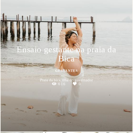
Ensaio gestante na praia da
Bica
GESTANTES
Praia da bica, ilha do governador
616
0