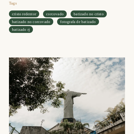
Tags
cristo redentor
corcovado
batizado no cristo
batizado no corcovado
fotografa de batizado
batizado rj