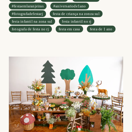
#festaemlaranjeiras
#aniversariode1ano
#fotografadefestarj
festa de criança na zonza sul
festa infantil na zona sul
festa infantil no rj
fotografa de festa no rj
festa em casa
festa de 1 ano