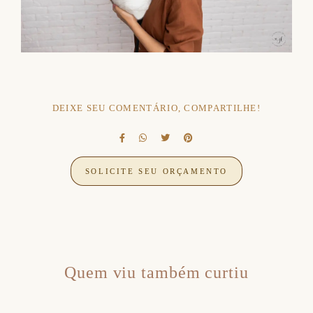
DEIXE SEU COMENTÁRIO, COMPARTILHE!
SOLICITE SEU ORÇAMENTO
Quem viu também curtiu