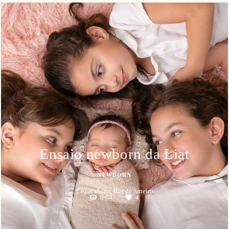
Ensaio newborn da Liat
NEWBORN
Copacabana, Rio de Janeiro
874
4