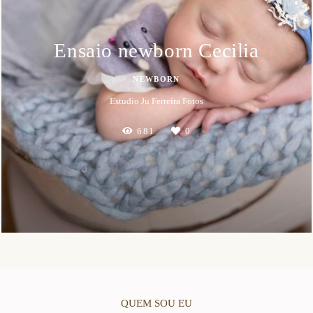
Ensaio newborn Cecilia
NEWBORN
Estudio Ju Ferreira Fotos
681
0
QUEM SOU EU