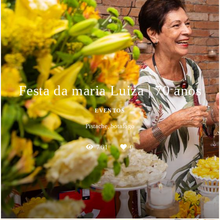
Festa da maria Luiza | 70 anos
EVENTOS
Pistache, botafogo
761
0