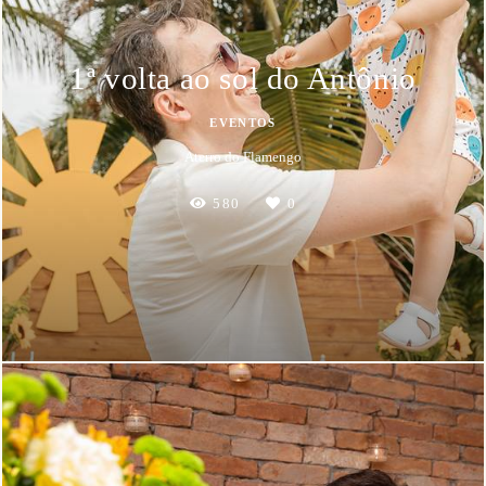
1ª volta ao sol do Antônio
EVENTOS
Aterro do Flamengo
580
0