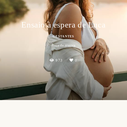
Ensaio à espera de Luca
GESTANTES
Praia da reserva
973
0