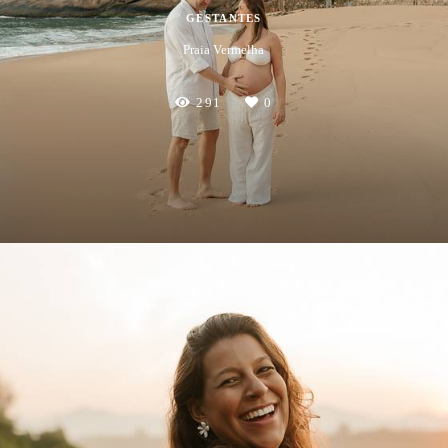
GESTANTES
Praia Vermelha
291
0