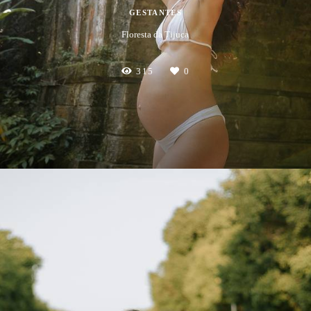
GESTANTES
Floresta da Tijuca
315
0