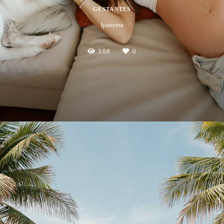
GESTANTES
Ipanema
308
0