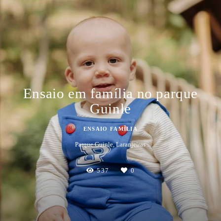
Ensaio em família no parque
Guinle
ENSAIO FAMÍLIA
Parque Guinle, Laranjeiras
537
0