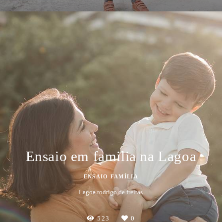
Ensaio em familia na Lagoa
ENSAIO FAMÍLIA
Lagoa rodrigo de freitas
523
0