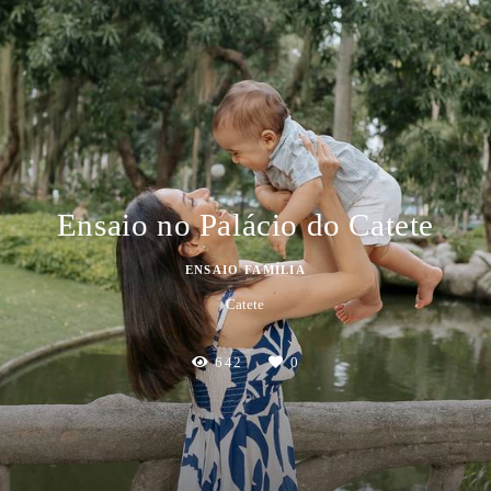
Ensaio no Palácio do Catete
ENSAIO FAMÍLIA
Catete
642
0