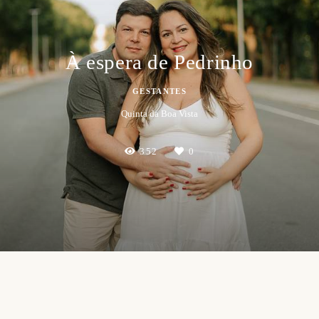
À espera de Pedrinho
GESTANTES
Quinta da Boa Vista
352
0