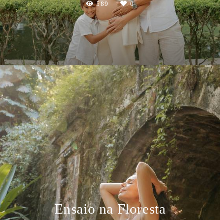
589
0
Ensaio na Floresta