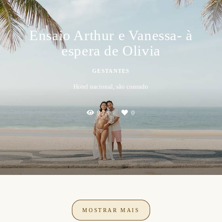
Ensaio Arthur e Vanessa- à
espera de Olivia
GESTANTES
Hotel nacional, são conrado
973
0
MOSTRAR MAIS