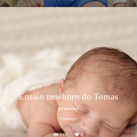
Ensaio newborn do Tomas
NEWBORN
Flamengo
513
0