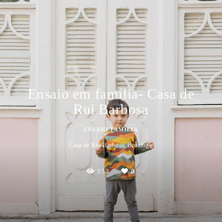
Ensaio em família- Casa de
Rui Barbosa
ENSAIO FAMÍLIA
Casa de Rui Barbosa, Botafogo
553
0