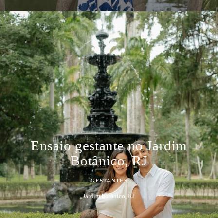
Ensaio gestante no Jardim
Botânico, RJ
GESTANTES
Jardim botânico, RJ