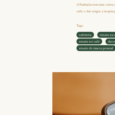
A Nathalia tem uma conta n
café, e dai surgiu a inspir
Tags
cafeteria
ensaio na 
ensaio no café
deco
ensaio de marca pessoal