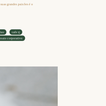
 suas grandes paixões é o
ias
cafe rj
nsaio corporativo