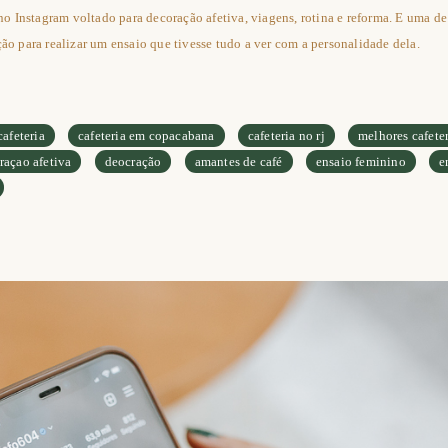
o Instagram voltado para decoração afetiva, viagens, rotina e reforma. E uma de
ação para realizar um ensaio que tivesse tudo a ver com a personalidade dela.
cafeteria
cafeteria em copacabana
cafeteria no rj
melhores cafeter
raçao afetiva
deocração
amantes de café
ensaio feminino
e