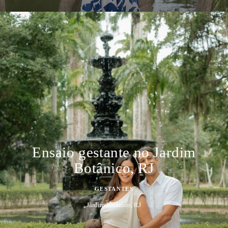
Ensaio gestante no Jardim
Botânico, RJ
GESTANTES
Jardim botânico, RJ