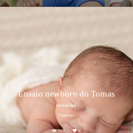
Ensaio newborn do Tomas
NEWBORN
Flamengo
510
0