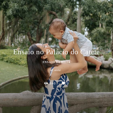
Ensaio no Palácio do Catete
ENSAIO FAMÍLIA
Catete
640
0