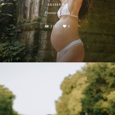
GESTANTES
Floresta da Tijuca
313
0