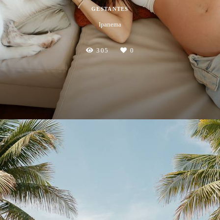
GESTANTES
Ipanema
305
0