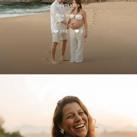
GESTANTES
Praia Vermelha
288
0