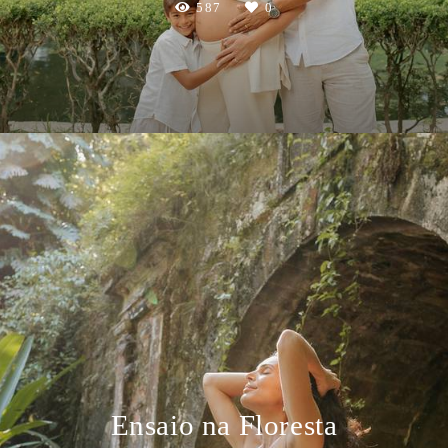
587
0
Ensaio na Floresta