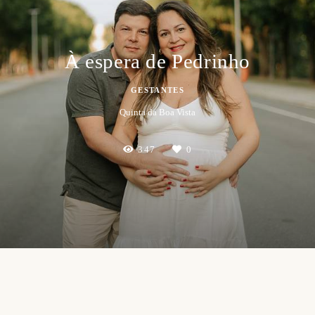
À espera de Pedrinho
GESTANTES
Quinta da Boa Vista
347
0