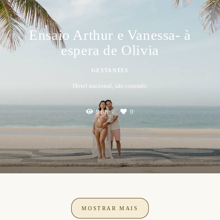
Ensaio Arthur e Vanessa- à
espera de Olivia
GESTANTES
Hotel nacional, são conrado
968
0
MOSTRAR MAIS