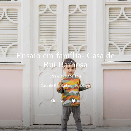
Ensaio em família- Casa de
Rui Barbosa
ENSAIO FAMÍLIA
Casa de Rui Barbosa, Botafogo
550
0