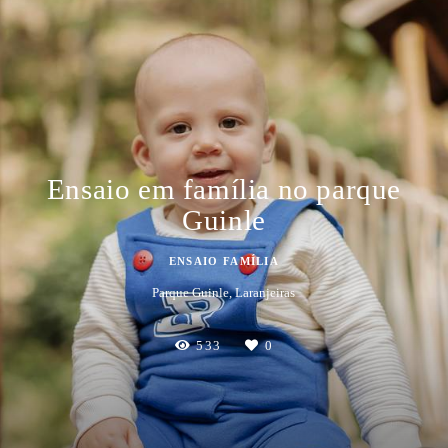
Ensaio em família no parque
Guinle
ENSAIO FAMÍLIA
Parque Guinle, Laranjeiras
533
0