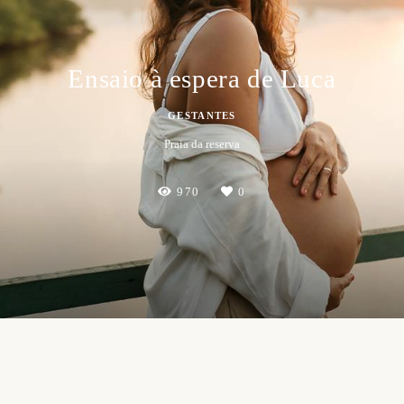
Ensaio à espera de Luca
GESTANTES
Praia da reserva
970
0