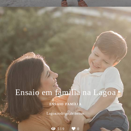
Ensaio em familia na Lagoa
ENSAIO FAMÍLIA
Lagoa rodrigo de freitas
519
0