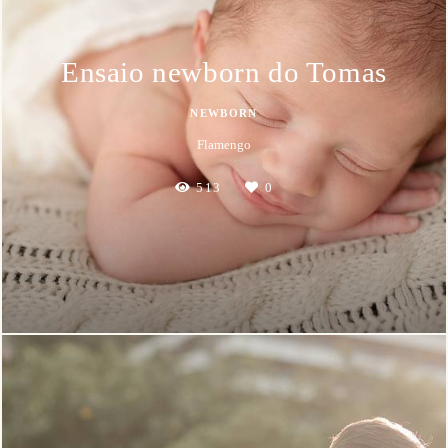
Ensaio newborn do Tomas
NEWBORN
Flamengo
513
0