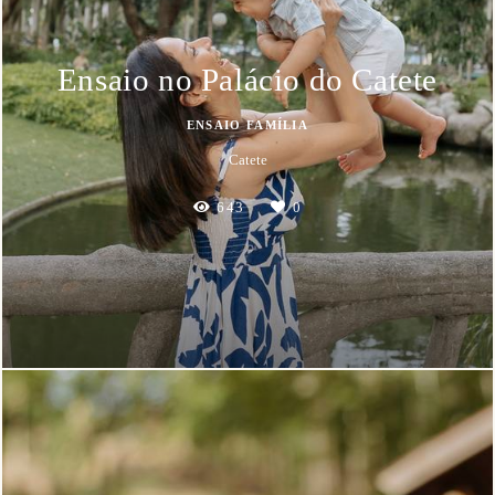
Ensaio no Palácio do Catete
ENSAIO FAMÍLIA
Catete
643
0