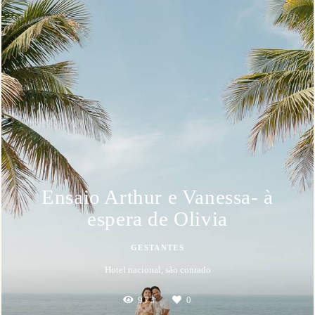
Ensaio Arthur e Vanessa- à
espera de Olivia
GESTANTES
Hotel nacional, são conrado
973
0