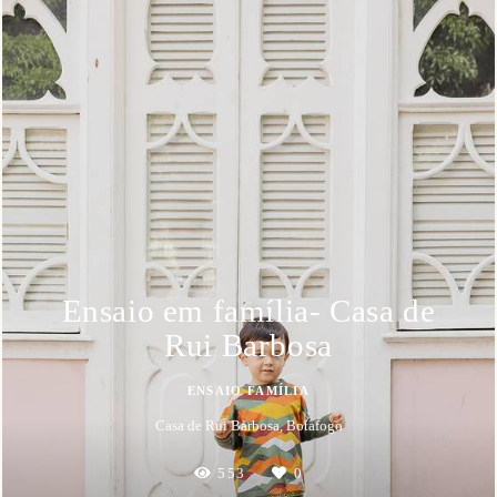
Ensaio em família- Casa de
Rui Barbosa
ENSAIO FAMÍLIA
Casa de Rui Barbosa, Botafogo
553
0