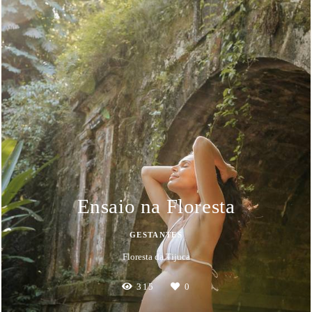
Ensaio na Floresta
GESTANTES
Floresta da Tijuca
315
0