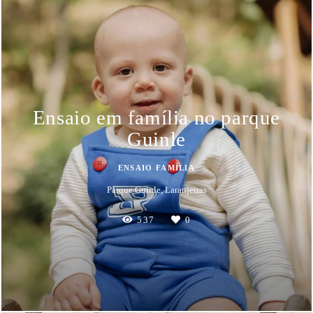
Ensaio em família no parque
Guinle
ENSAIO FAMÍLIA
Parque Guinle, Laranjeiras
537
0