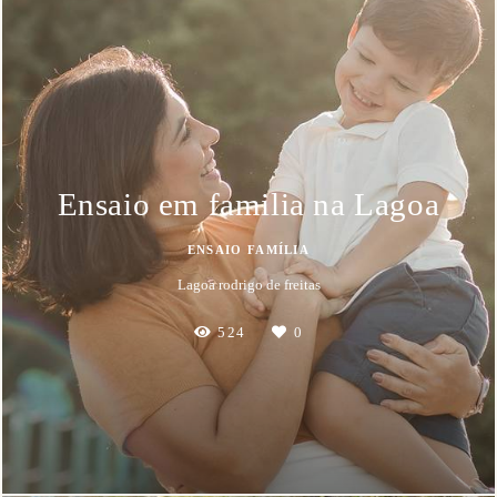
Ensaio em familia na Lagoa
ENSAIO FAMÍLIA
Lagoa rodrigo de freitas
524
0