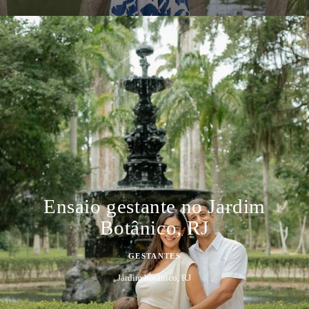
Ensaio gestante no Jardim
Botânico, RJ
GESTANTES
Jardim botânico, RJ