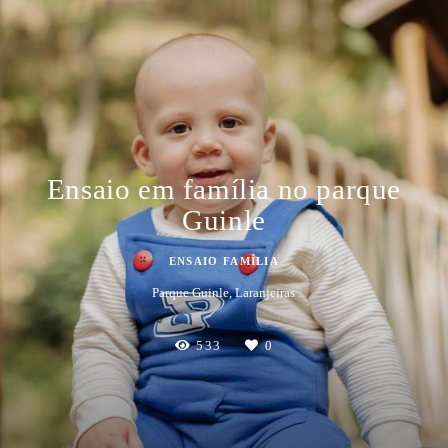
Ensaio em família no parque
Guinle
ENSAIO FAMÍLIA
Parque Guinle, Laranjeiras
533
0