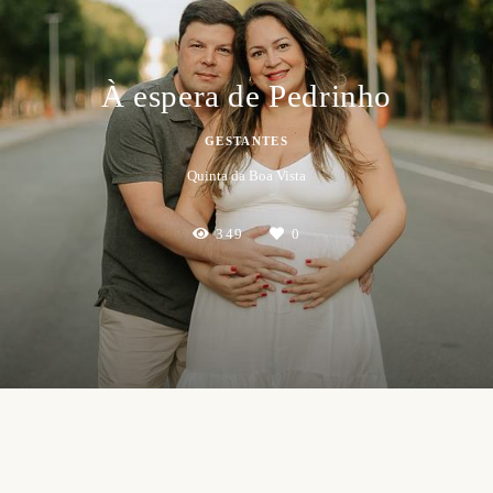
À espera de Pedrinho
GESTANTES
Quinta da Boa Vista
349
0