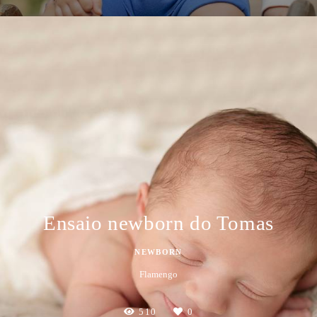
Ensaio newborn do Tomas
NEWBORN
Flamengo
510
0