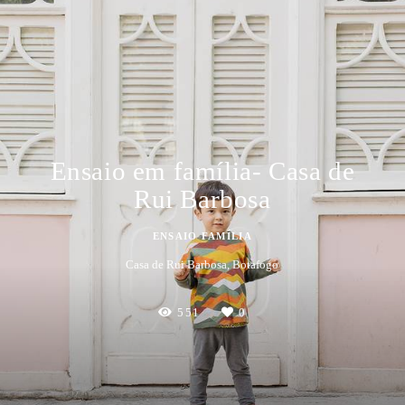
Ensaio em família- Casa de
Rui Barbosa
ENSAIO FAMÍLIA
Casa de Rui Barbosa, Botafogo
551
0