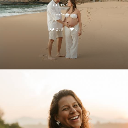
GESTANTES
Praia Vermelha
288
0