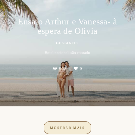
Ensaio Arthur e Vanessa- à
espera de Olivia
GESTANTES
Hotel nacional, são conrado
968
0
MOSTRAR MAIS