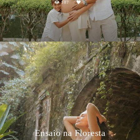
587
0
Ensaio na Floresta