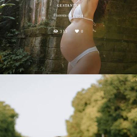
GESTANTES
Floresta da Tijuca
313
0