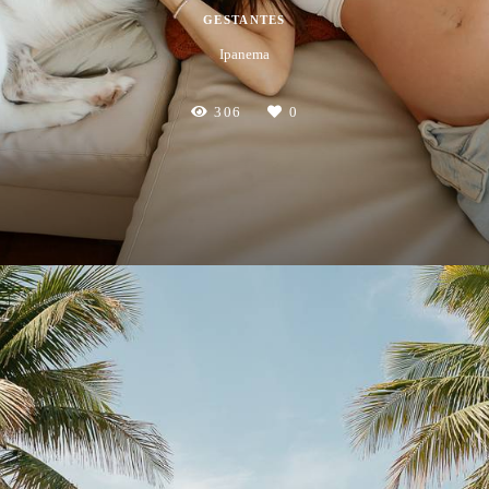
GESTANTES
Ipanema
306
0