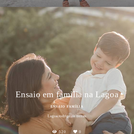
Ensaio em familia na Lagoa
ENSAIO FAMÍLIA
Lagoa rodrigo de freitas
520
0