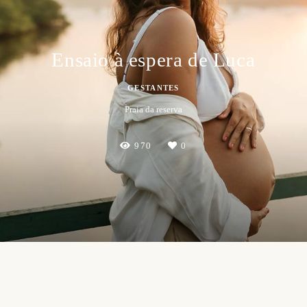
Ensaio à espera de Luca
GESTANTES
Praia da reserva
970
0