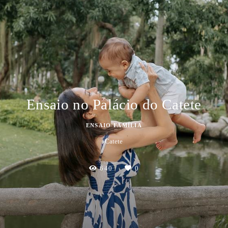
Ensaio no Palácio do Catete
ENSAIO FAMÍLIA
Catete
640
0