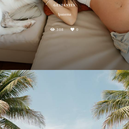
GESTANTES
Ipanema
308
0