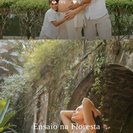
589
0
Ensaio na Floresta