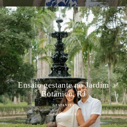
Ensaio gestante no Jardim
Botânico, RJ
GESTANTES
Jardim botânico, RJ