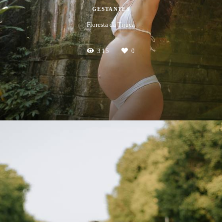
GESTANTES
Floresta da Tijuca
315
0