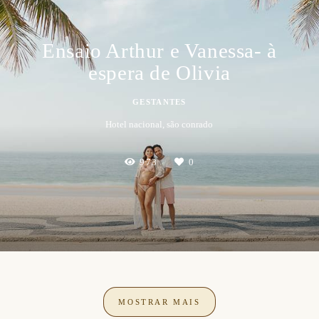
Ensaio Arthur e Vanessa- à
espera de Olivia
GESTANTES
Hotel nacional, são conrado
973
0
MOSTRAR MAIS