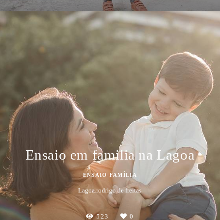
Ensaio em familia na Lagoa
ENSAIO FAMÍLIA
Lagoa rodrigo de freitas
523
0