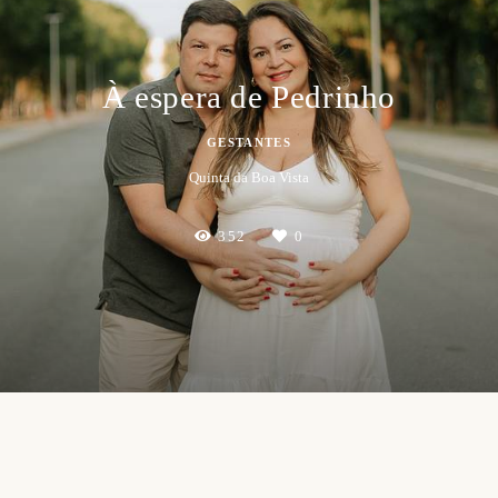
À espera de Pedrinho
GESTANTES
Quinta da Boa Vista
352
0