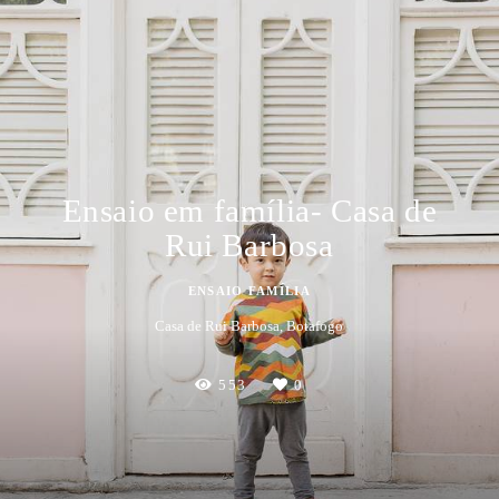
Ensaio em família- Casa de
Rui Barbosa
ENSAIO FAMÍLIA
Casa de Rui Barbosa, Botafogo
553
0