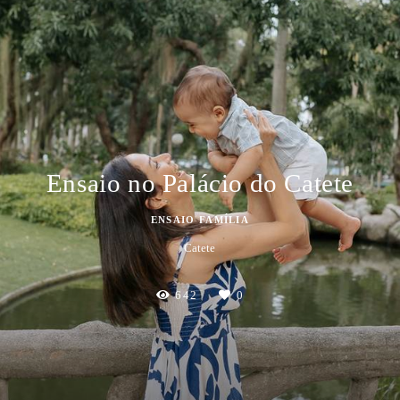
Ensaio no Palácio do Catete
ENSAIO FAMÍLIA
Catete
642
0