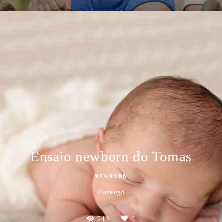
Ensaio newborn do Tomas
NEWBORN
Flamengo
513
0