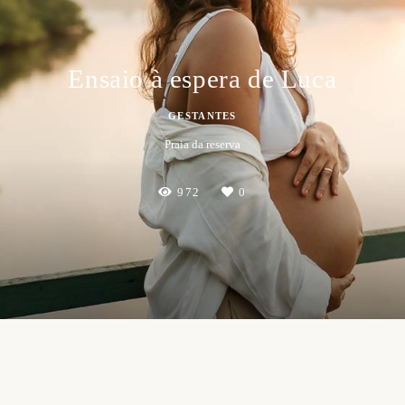
Ensaio à espera de Luca
GESTANTES
Praia da reserva
972
0