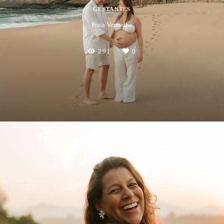
GESTANTES
Praia Vermelha
291
0