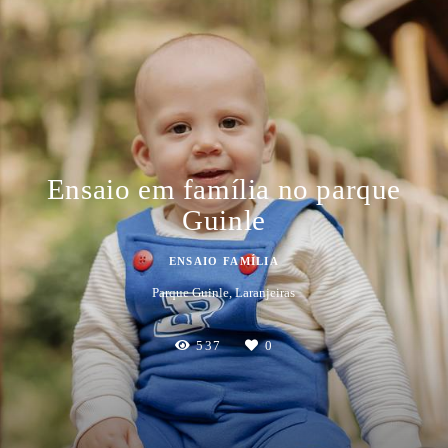
Ensaio em família no parque
Guinle
ENSAIO FAMÍLIA
Parque Guinle, Laranjeiras
537
0