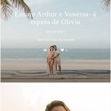
Ensaio Arthur e Vanessa- à
espera de Olivia
GESTANTES
Hotel nacional, são conrado
973
0