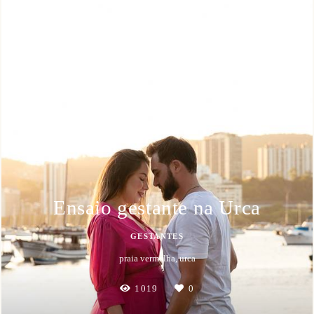
Ensaio gestante na Urca
GESTANTES
praia vermelha, urca
1019
0