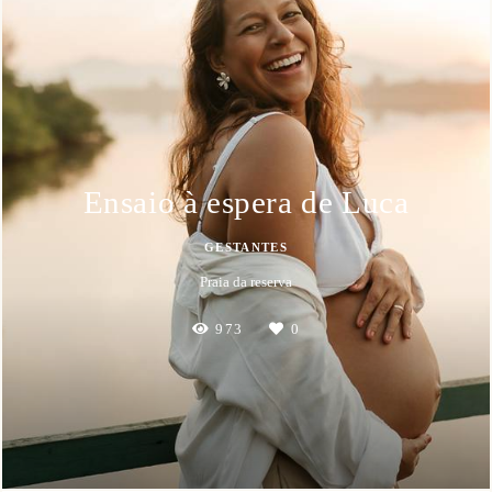
Ensaio à espera de Luca
GESTANTES
Praia da reserva
973
0