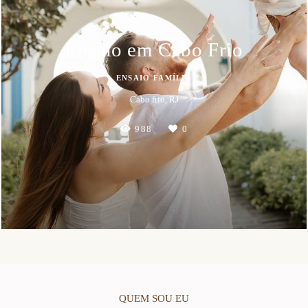
Ensaio em Cabo Frio
ENSAIO FAMÍLIA
Cabo frio, RJ
988
0
QUEM SOU EU