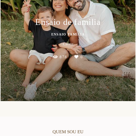
Ensaio de familia
ENSAIO FAMÍLIA
Catete
878
0
QUEM SOU EU