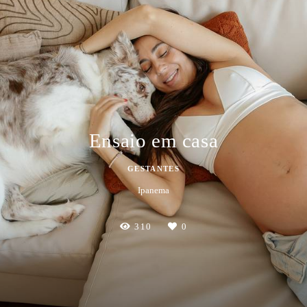
Ensaio em casa
GESTANTES
Ipanema
310
0