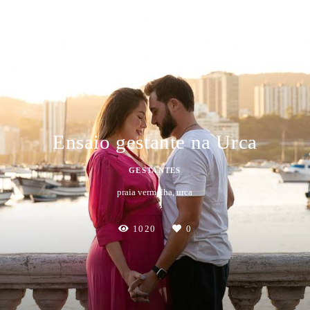
Ensaio gestante na Urca
GESTANTES
praia vermelha, urca
1020
0