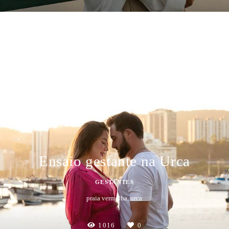
Ensaio gestante na Urca
GESTANTES
praia vermelha, urca
1016
0