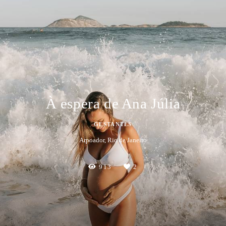
À espera de Ana Júlia
GESTANTES
Arpoador, Rio de Janeiro
913
2