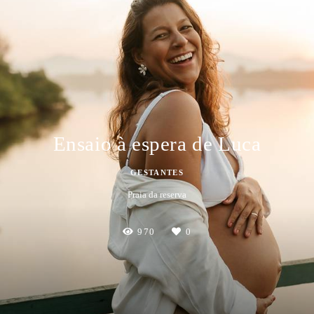
Ensaio à espera de Luca
GESTANTES
Praia da reserva
970
0