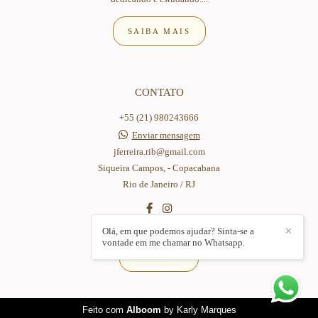
SAIBA MAIS
CONTATO
+55 (21) 980243666
Enviar mensagem
jferreira.rib@gmail.com
Siqueira Campos, - Copacabana
Rio de Janeiro / RJ
Olá, em que podemos ajudar? Sinta-se a
✕
vontade em me chamar no Whatsapp.
CONTATO
Feito com
Alboom
by Karly Marques