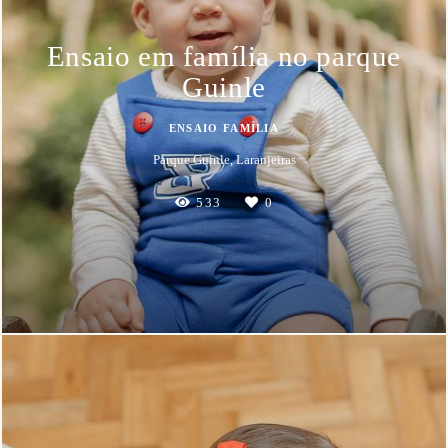
Ensaio em família no parque
Guinle
ENSAIO FAMÍLIA
Parque Guinle, Laranjeiras
533
0