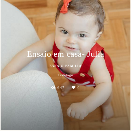
Ensaio em casa- Julia
ENSAIO FAMÍLIA
Botafogo
647
0