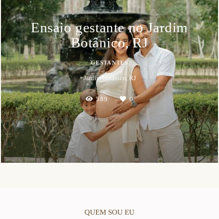
Ensaio gestante no Jardim
Botânico, RJ
GESTANTES
Jardim botânico, RJ
589
0
QUEM SOU EU