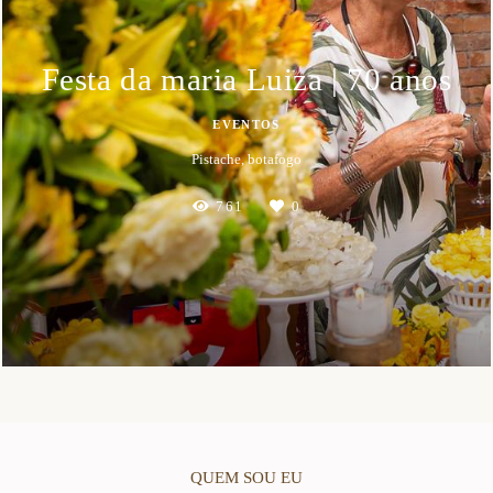
Festa da maria Luiza | 70 anos
EVENTOS
Pistache, botafogo
761
0
QUEM SOU EU