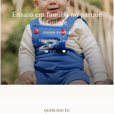
Ensaio em família no parque
Guinle
ENSAIO FAMÍLIA
Parque Guinle, Laranjeiras
537
0
QUEM SOU EU