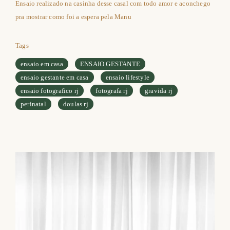
Ensaio realizado na casinha desse casal com todo amor e aconchego
pra mostrar como foi a espera pela Manu
Tags
ensaio em casa
ENSAIO GESTANTE
ensaio gestante em casa
ensaio lifestyle
ensaio fotografico rj
fotografa rj
gravida rj
perinatal
doulas rj