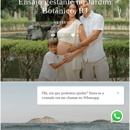
Ensaio gestante no Jardim
Botânico, RJ
GESTANTES
Jardim botânico, RJ
589
0
Olá, em que podemos ajudar? Sinta-se a
✕
vontade em me chamar no Whatsapp.