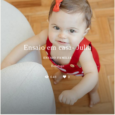
Ensaio em casa- Julia
ENSAIO FAMÍLIA
Botafogo
648
0