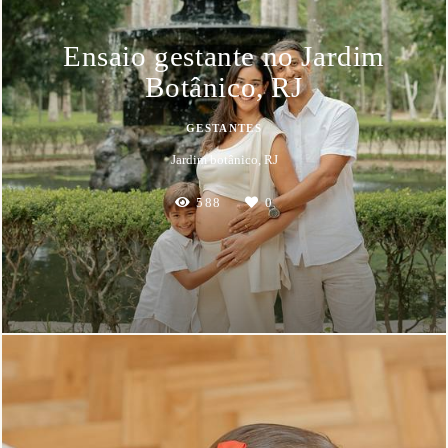
Ensaio gestante no Jardim
Botânico, RJ
GESTANTES
Jardim botânico, RJ
588
0