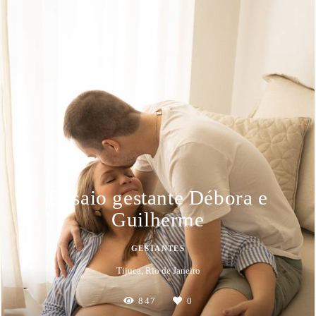
Ensaio gestante Débora e
Guilherme
GESTANTES
Tijuca, Rio de Janeiro
847
0