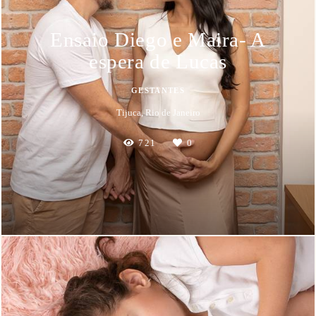
Ensaio Diego e Maira- A
espera de Lucas
GESTANTES
Tijuca, Rio de Janeiro
721
0