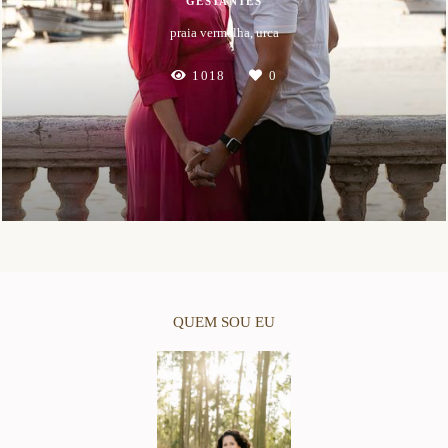
GESTANTES
praia vermelha, urca
1018
0
QUEM SOU EU