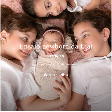
Ensaio newborn da Liat
NEWBORN
Copacabana, Rio de Janeiro
873
4