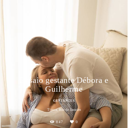
Ensaio gestante Débora e
Guilherme
GESTANTES
Tijuca, Rio de Janeiro
847
0