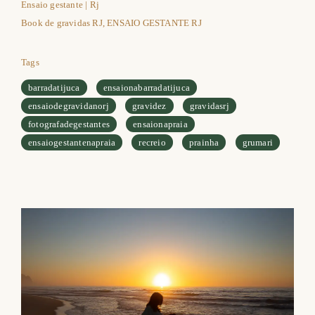
Ensaio gestante | Rj
Book de gravidas RJ, ENSAIO GESTANTE RJ
Tags
barradatijuca
ensaionabarradatijuca
ensaiodegravidanorj
gravidez
gravidasrj
fotografadegestantes
ensaionapraia
ensaiogestantenapraia
recreio
prainha
grumari