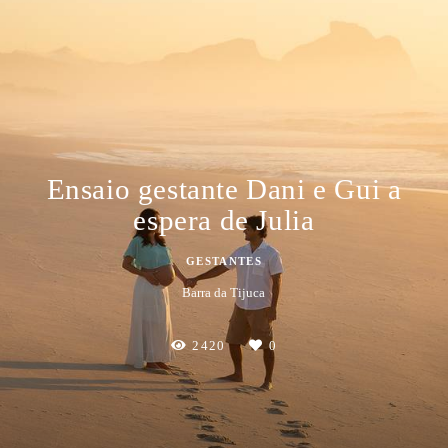
Ensaio gestante Dani e Gui a
espera de Julia
GESTANTES
Barra da Tijuca
2420
0