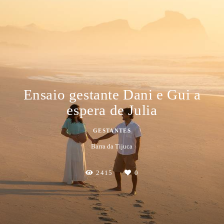
Ensaio gestante Dani e Gui a
espera de Julia
GESTANTES
Barra da Tijuca
2415
0