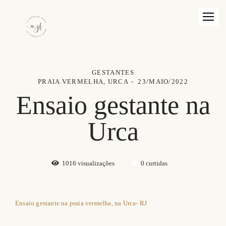
GESTANTES
PRAIA VERMELHA, URCA
23/MAIO/2022
Ensaio gestante na
Urca
1016
visualizações
0
curtidas
Ensaio gestante na praia vermelha, na Urca- RJ