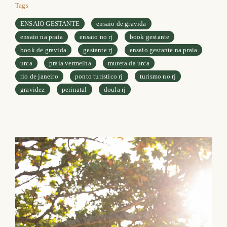
Tags
ENSAIO GESTANTE
ensaio de gravida
ensaio na praia
ensaio no rj
book gestante
book de gravida
gestante rj
ensaio gestante na praia
urca
praia vermelha
mureta da urca
rio de janeiro
ponto turistico rj
turismo no rj
gravidez
perinatal
doula rj