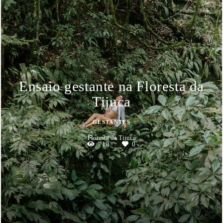
Ensaio gestante na Floresta da
Tijuca
GESTANTES
Floresta da Tijuca
718
0